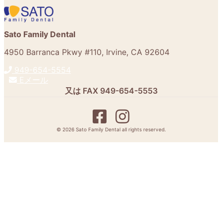
Sato Family Dental
4950 Barranca Pkwy #110
,
Irvine
,
CA
92604
949-654-5554
Eメール
又は FAX
949-654-5553
© 2026
Sato Family Dental
all rights reserved.