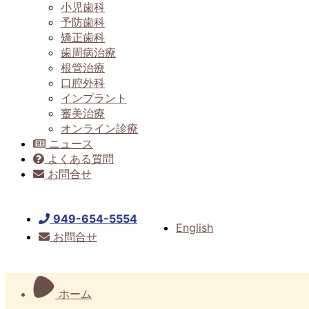
小児歯科
予防歯科
矯正歯科
歯周病治療
根管治療
口腔外科
インプラント
審美治療
オンライン診療
ニュース
よくある質問
お問合せ
949-654-5554
English
お問合せ
ホーム